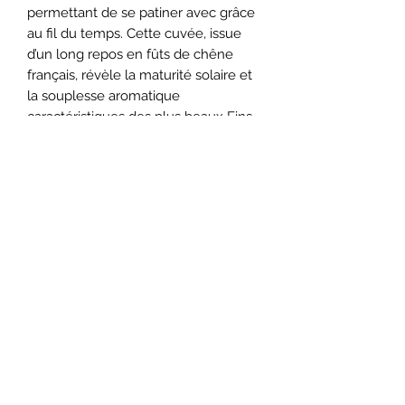
permettant de se patiner avec grâce
au fil du temps. Cette cuvée, issue
d’un long repos en fûts de chêne
français, révèle la maturité solaire et
la souplesse aromatique
caractéristiques des plus beaux Fins
Bois, sublimées par de longues
années de patience et de silence.
Notes de dégustation
Cognac hors d'age
100% Fins Bois
Accueil
Bouteille 700 ml et son coffret de
présentation
43% vol.
Boutique
Couleur
- Belle robe ambrée aux
Nous contacter
reflets cuivrés et acajou, brillante et