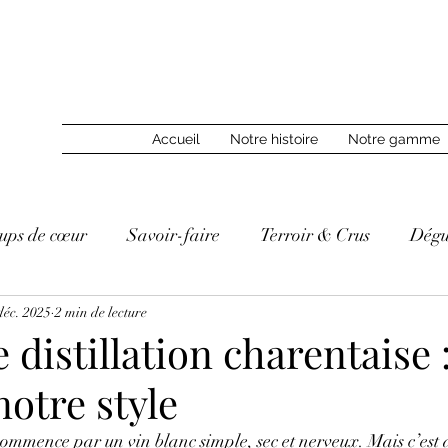
Accueil
Notre histoire
Notre gamme
ups de cœur
Savoir-faire
Terroir & Crus
Dégu
déc. 2025
2 min de lecture
 distillation charentaise :
otre style
ommence par un vin blanc simple, sec et nerveux. Mais c’est 