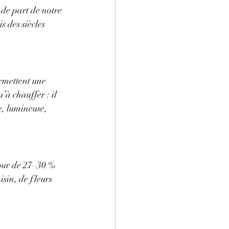
de part de notre 
 des siècles 
rmettent une 
’à chauffer : il 
e, lumineuse, 
our de 27–30 % 
sin, de fleurs 