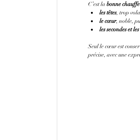
C’est la 
bonne chauffe
les têtes
, trop vol
le cœur
, noble, pu
les secondes et le
Seul le cœur est conserv
précise, avec une expr