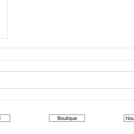
l
Boutique
Nou