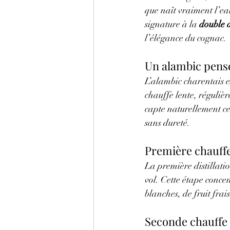
que naît vraiment l’e
signature à la 
double d
l’élégance du cognac.
Un alambic pensé
L’alambic charentais e
chauffe lente, régulièr
capte naturellement cer
sans dureté.
Première chauffe 
La première distillati
vol. Cette étape concen
blanches, de fruit frais
Seconde chauffe 