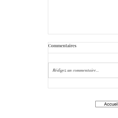
Commentaires
Rédigez un commentaire...
L’art de l’assemblage : signer
un cognac, année après
année
Accuei